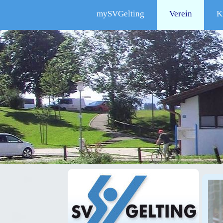
mySVGelting
Verein
K