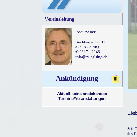
Vereinsleitung
S
Josef
aller
Buchberger Str. 11
82538 Gelting
✆ 08171-29461
info@sv-gelting.de
Ankündigung
Aktuell keine anstehenden
Termine/Veranstaltungen
Lie
Seit 
des F