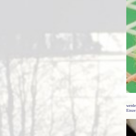
werde
Einze