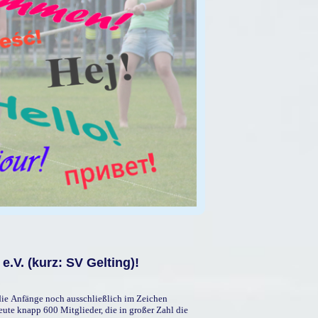
.V. (kurz: SV Gelting)!
 die Anfänge noch ausschließlich im Zeichen
eute knapp 600 Mitglieder, die in großer Zahl die